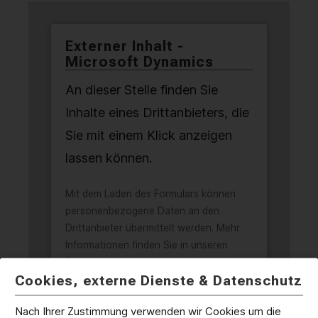
KONTAKT
Externer Inhalt -
Microsoft Dynamics
SPRACHE / LANGUAGE
An dieser Stelle finden Sie
DE
EN
Inhalte eines Drittanbieters, die
Sie mit einem Klick anzeigen
lassen können.
Mit dem Laden des Formulars können
personenbezogene Daten an den
Drittanbieter übermittelt werden. Mehr
Informationen finden Sie in unseren
Datenschutzbestimmungen
.
Cookies, externe Dienste & Datenschutz
Inhalt anzeigen
Nach Ihrer Zustimmung verwenden wir Cookies um die