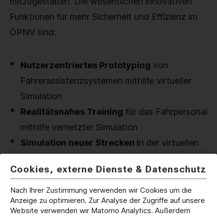
mitzugestalten. Die wesentlichen innovativen
Funktionen für mehr Sicherheit und Effizienz im
ÖPNV sind:
Nutzerzentriertes Prototyping
von
Fahrerassistenzsystemen mithilfe virtueller
Simulation
Realitätsnahes Training
für das Fahrpersonal
mithilfe vernetzter Simulation
Simulation neuer Strecken i
n der virtuellen
Streckensimulation, bevor diese real gebaut
Cookies, externe Dienste & Datenschutz
werden
Nach Ihrer Zustimmung verwenden wir Cookies um die
Anzeige zu optimieren. Zur Analyse der Zugriffe auf unsere
Das System basiert auf einer Reihe innovativer
Website verwenden wir Matomo Analytics. Außerdem