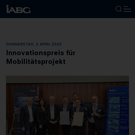
BRANCHEN
DONNERSTAG, 3. APRIL 2025
LEISTUNGEN
Innovationspreis für
Mobilitätsprojekt
FOKUSTHEMEN
UNTERNEHMEN
KARRIERE
NEWS
TERMINE