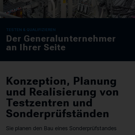
KONTAKT
SPRACHE / LANGUAGE
TESTEN & QUALIFIZIEREN
Der Generalunternehmer
DE
EN
an Ihrer Seite
Konzeption, Planung
und Realisierung von
Testzentren und
Sonderprüfständen
Sie planen den Bau eines Sonderprüfstandes