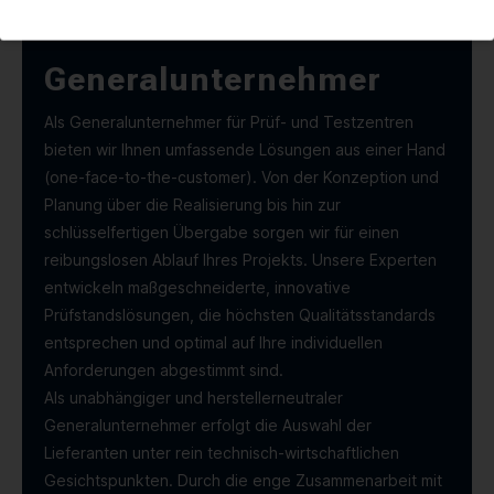
Generalunternehmer
Als Generalunternehmer für Prüf- und Testzentren
bieten wir Ihnen umfassende Lösungen aus einer Hand
(one-face-to-the-customer). Von der Konzeption und
Planung über die Realisierung bis hin zur
schlüsselfertigen Übergabe sorgen wir für einen
reibungslosen Ablauf Ihres Projekts. Unsere Experten
entwickeln maßgeschneiderte, innovative
Prüfstandslösungen, die höchsten Qualitätsstandards
entsprechen und optimal auf Ihre individuellen
Anforderungen abgestimmt sind.
Als unabhängiger und herstellerneutraler
Generalunternehmer erfolgt die Auswahl der
Lieferanten unter rein technisch-wirtschaftlichen
Gesichtspunkten. Durch die enge Zusammenarbeit mit