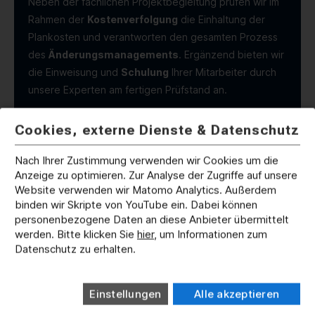
Neben der fachlichen Projektbegleitung prüfen wir im
Rahmen der
Kostenverfolgung
die Einhaltung der
Plankosten und verantworten den gesamten Prozess
des
Änderungsmanagements
. Ergänzend bieten wir
die Einweisung und
Schulung
Ihrer Mitarbeiter durch
unsere Experten am fertigen Prüfstand an.
Cookies, externe Dienste & Datenschutz
Nach Ihrer Zustimmung verwenden wir Cookies um die
Anzeige zu optimieren. Zur Analyse der Zugriffe auf unsere
Website verwenden wir Matomo Analytics. Außerdem
binden wir Skripte von YouTube ein. Dabei können
personenbezogene Daten an diese Anbieter übermittelt
werden. Bitte klicken Sie
hier
, um Informationen zum
Datenschutz zu erhalten.
Einstellungen
Alle akzeptieren