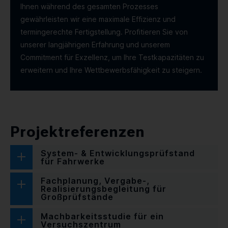
Ihnen während des gesamten Prozesses
gewährleisten wir eine maximale Effizienz und
termingerechte Fertigstellung. Profitieren Sie von
unserer langjährigen Erfahrung und unserem
Commitment für Exzellenz, um Ihre Testkapazitäten zu
erweitern und Ihre Wettbewerbsfähigkeit zu steigern.
Projektreferenzen
System- & Entwicklungsprüfstand
für Fahrwerke
Fachplanung, Vergabe-,
Realisierungsbegleitung für
Großprüfstände
Machbarkeitsstudie für ein
Versuchszentrum