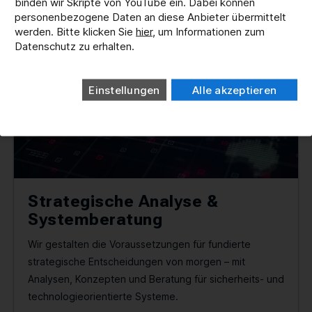
binden wir Skripte von YouTube ein. Dabei können
personenbezogene Daten an diese Anbieter übermittelt
werden. Bitte klicken Sie
hier
, um Informationen zum
Datenschutz zu erhalten.
Einstellungen
Alle akzeptieren
Strategische Analyse &
Systemberatung
Wir gestalten die Voraussetzungen für fundierte
strategische Entscheidungen von morgen – mit
Analysen, Konzepten und Beratung für sicherheits- und
technologie­orientierte Systeme.