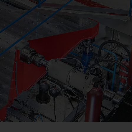
Festigkeit und Ermüdung
Vibrations- und Schocktests, Seismik-Tests
Schall- und Akustiktests
Modaltest- und analysen
Elektromagnetische Tests
Werkstoffuntersuchung und Schadensanalyse
High Risk Testing