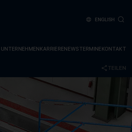
ENGLISH
UNTERNEHMEN
KARRIERE
NEWS
TERMINE
KONTAKT
TEILEN
Facebook
Twitter
LinkedIn
Mail
PRODUKTQUALIFIKATION
Übersicht
Umweltsimulation