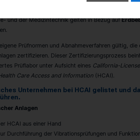
ie- und der Medizintechnik gelten in Bezug auf
Erdbeb
en.
d eigene Prüfnormen und Abnahmeverfahren gültig, die
lagen zertifizieren. Dieser Zertifizierungsprozess bei
ertes Prüflabor unter Aufsicht eines
California-Licens
 Health Care Access and Information
(HCAI).
isches Unternehmen bei HCAI gelistet und da
führen.
scher Anlagen
er HCAI aus einer Hand
ur Durchführung der Vibrationsprüfungen und Funktio