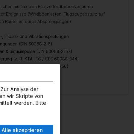
tischen multiaxialen Echtzeiterdbebenverläufen
er Ereignisse (
Windböenlasten
, Flugzeugabsturz auf
n Bauteilen durch Absprengungen)
, Impuls- und Vibrationsprüfungen
ingungen (DIN 60068-2-6)
ren & Sinusimpulse (DIN 60068-2-57)
ierung (z. B. KTA; IEC / IEEE 60980-344)
 und Schwingung (DIN 60068-2-50)
0068-2-51)
 (DIN 60068-2-64)
 Zur Analyse der
en wir Skripte von
ttelt werden. Bitte
dizintechnik
Alle akzeptieren