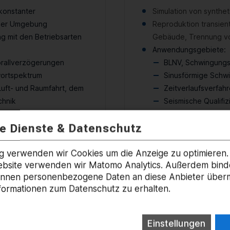
konstanter
Simulation von synthe
scher Umgebung
Reproduktion transient
ng mit den Betriebsarten
Gebäude, Trennung vo
Anwendungsgebiete:
fprallverzögerungen
BLNV, Schwingungs-
wortspektrum
Sinusförmige Schw
Luft- und Raumfahrt, dem
Zeitverlaufsverfah
chnik
Seismische Qualifiz
Kombination Kälte
ne Dienste & Datenschutz
Schwingung (DIN 6
Breitbandrauschen
g verwenden wir Cookies um die Anzeige zu optimieren.
Website verwenden wir Matomo Analytics. Außerdem bind
önnen personenbezogene Daten an diese Anbieter übermi
formationen zum Datenschutz zu erhalten.
tifizierung für Energie- und Me
Einstellungen