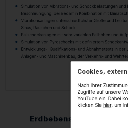
Simulation von Vibrations- und Schockbelastungen und 
Beschleunigung, bei Bedarf in Kombination mit klimati
Vibrationsanlagen unterschiedlichster Größe und Leistu
Sinus, Rauschen und Schock
Fallschockanlagen mit sehr variablen Fallhöhen und Au
Simulation von Pyroschocks mit definiertem Schockant
Entwicklungs-, Qualifikations- und Abnahmetests in der 
Anlagen- und Maschinenbau, der Verkehrs- und Wehrte
Cookies, exter
Nach Ihrer Zustimmun
Zugriffe auf unsere 
YouTube ein. Dabei k
klicken Sie
hier
, um In
Erdbebensicherheit - Zer