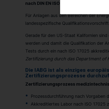
nach DIN EN ISO 17025 und HCAI*
Für Anlagen aus den Bereichen der Energ
landesspezifische Qualifikationsvorschrift
Gerade für den US-Staat Kalifornien sin
werden und damit die Qualifikation der An
Tests durch ein nach ISO 17025 akkrediti
Zertifizierung durch das Department of
Die IABG ist als einziges europä
Zertifizierungsprozesse durchzu
Zertifizierungsprozess medizintechni
Prozessdurchführung nach Vorgaben d
Akkreditiertes Labor nach ISO 17025 z