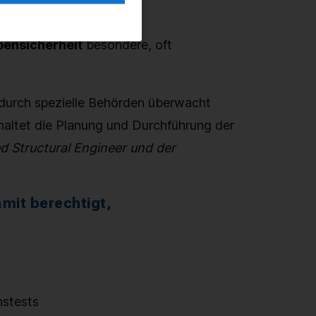
ensicherheit
besondere, oft
 durch spezielle Behörden überwacht
nhaltet die Planung und Durchführung der
ed Structural Engineer und der
mit berechtigt,
nstests