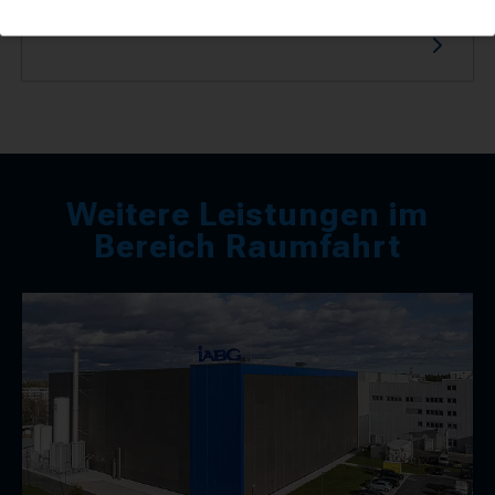
Trägheitsmoment eines Prüflings
Weitere Leistungen im
Bereich Raumfahrt