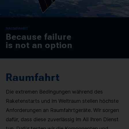
KONTAKT
SPRACHE / LANGUAGE
RAUMFAHRT
Because failure
DE
EN
is not an option
Raumfahrt
Die extremen Bedingungen während des
Raketenstarts und im Weltraum stellen höchste
Anforderungen an Raumfahrtgeräte. Wir sorgen
dafür, dass diese zuverlässig im All ihren Dienst
tun. Dafür testen wir die Komponenten und